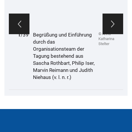
© Anna-
1
2
3
4
5
6
7
8
9
10
11
12
13
14
15
16
17
18
19
20
21
22
23
24
25
26
27
28
29
30
31
32
33
34
35
36
37
38
39
/39
Begrüßung und Einführung
Katharina
durch das
Stelter
Organisationsteam der
Tagung bestehend aus
Sascha Rothbart, Philip Iser,
Marvin Reimann und Judith
Niehaus (v. l. n. r.)