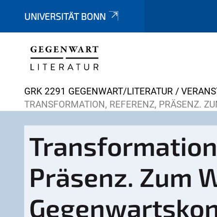
UNIVERSITÄT BONN
Y
GRK 2291 GEGENWART/LITERATUR
VERANS
o
TRANSFORMATION, REFERENZ, PRÄSENZ. Z
u
a
Transformation
r
e
Präsenz. Zum 
h
e
r
Gegenwartskon
e