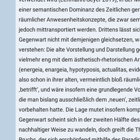
einer semantischen Dominanz des Zeitlichen ge
räumlicher Anwesenheitskonzepte, die zwar semi
jedoch mittransportiert werden. Drittens lässt si
Gegenwart nicht mit demjenigen gleichsetzen, w
verstehen: Die alte Vorstellung und Darstellung 
vielmehr eng mit dem ästhetisch-rhetorischen Ar
(energeia, enargeia, hypotyposis, actualitas, ev
also schon in ihrer alten, vermeintlich bloß räu
‚betrifft‘, und wäre insofern eine grundlegende 
die man bislang ausschließlich dem ‚neuen‘, zeitl
vorbehalten hatte. Die Lage mutet insofern komp
Gegenwart scheint sich in der zweiten Hälfte de
nachhaltiger Weise zu wandeln, doch greift die T
Bruchs, der sich erschöpfend mithilfe des Paradig