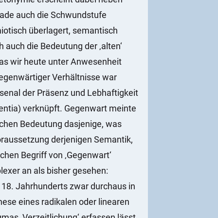
rade auch die Schwundstufe
otisch überlagert, semantisch
ch auch die Bedeutung der ‚alten‘
as wir heute unter Anwesenheit
gegenwärtiger Verhältnisse war
senal der Präsenz und Lebhaftigkeit
identia) verknüpft. Gegenwart meinte
mlichen Bedeutung dasjenige, was
Voraussetzung derjenigen Semantik,
ichen Begriff von ‚Gegenwart‘
lexer an als bisher gesehen:
s 18. Jahrhunderts zwar durchaus in
hese eines radikalen oder linearen
mas ‚Verzeitlichung‘ erfassen lässt,