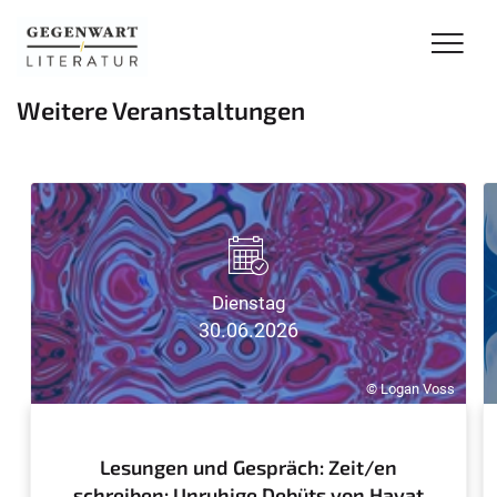
Weitere Veranstaltungen
Dienstag
30.06.2026
© Logan Voss
Lesungen und Gespräch: Zeit/en
schreiben: Unruhige Debüts von Hayat