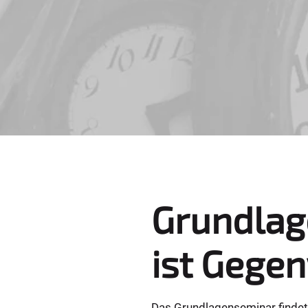
e
r
e
:
Grundlag
ist Gegen
Das Grundlagenseminar findet 