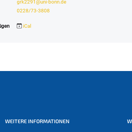
grk2291@uni-bonn.de
0228/73-3808
ügen
iCal
WEITERE INFORMATIONEN
W