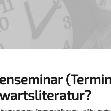
enseminar (Termin
wartsliteratur?
in den ersten zwei Semestern in Form von vier Blocksemina