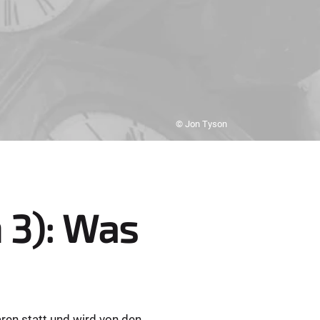
© Jon Tyson
 3): Was
ren statt und wird von den